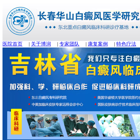
医院首页
|
关于博润
|
专家团队
|
康复案例
|
特色疗法