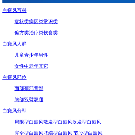
白癜风百科
症状类
病因类
常识类
偏方类
治疗类
饮食类
白癜风人群
儿童
青少年
男性
女性
中老年
其它
白癜风部位
面部
颈部
背部
胸部
双臂
双腿
白癜风分型
局限型白癜风
散发型白癜风
泛发型白癜风
完全型白癜风
肢端型白癜风
节段型白癜风