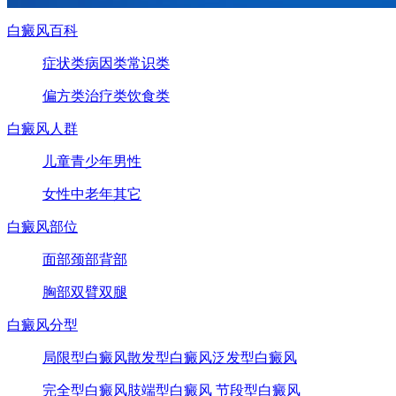
白癜风百科
症状类
病因类
常识类
偏方类
治疗类
饮食类
白癜风人群
儿童
青少年
男性
女性
中老年
其它
白癜风部位
面部
颈部
背部
胸部
双臂
双腿
白癜风分型
局限型白癜风
散发型白癜风
泛发型白癜风
完全型白癜风
肢端型白癜风
节段型白癜风