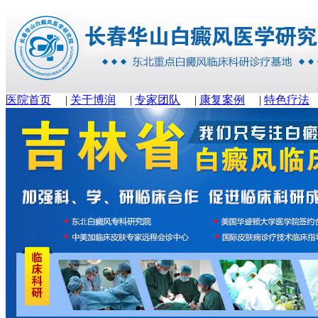
医院首页
|
关于博润
|
专家团队
|
康复案例
|
特色疗法