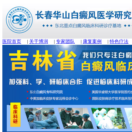
医院首页
|
关于博润
|
专家团队
|
康复案例
|
特色疗法