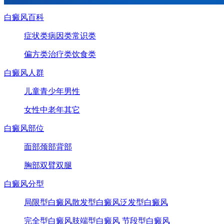
白癜风百科
症状类
病因类
常识类
偏方类
治疗类
饮食类
白癜风人群
儿童
青少年
男性
女性
中老年
其它
白癜风部位
面部
颈部
背部
胸部
双臂
双腿
白癜风分型
局限型白癜风
散发型白癜风
泛发型白癜风
完全型白癜风
肢端型白癜风
节段型白癜风