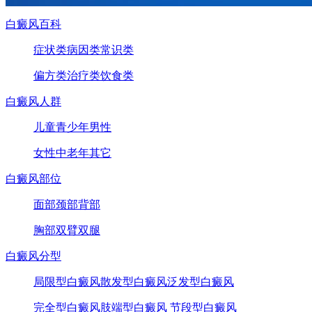
白癜风百科
症状类
病因类
常识类
偏方类
治疗类
饮食类
白癜风人群
儿童
青少年
男性
女性
中老年
其它
白癜风部位
面部
颈部
背部
胸部
双臂
双腿
白癜风分型
局限型白癜风
散发型白癜风
泛发型白癜风
完全型白癜风
肢端型白癜风
节段型白癜风