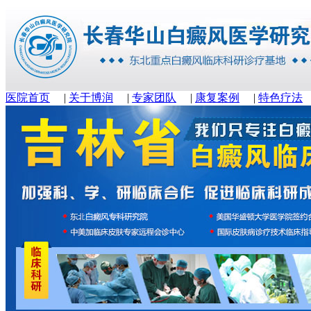
医院首页
|
关于博润
|
专家团队
|
康复案例
|
特色疗法