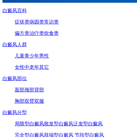
白癜风百科
症状类
病因类
常识类
偏方类
治疗类
饮食类
白癜风人群
儿童
青少年
男性
女性
中老年
其它
白癜风部位
面部
颈部
背部
胸部
双臂
双腿
白癜风分型
局限型白癜风
散发型白癜风
泛发型白癜风
完全型白癜风
肢端型白癜风
节段型白癜风