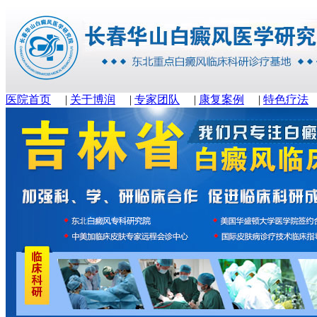
医院首页
|
关于博润
|
专家团队
|
康复案例
|
特色疗法