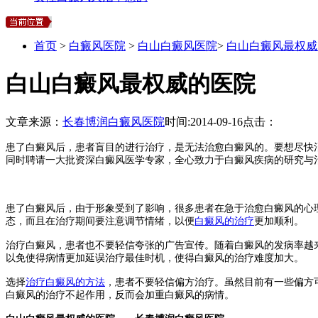
首页
>
白癜风医院
>
白山白癜风医院
>
白山白癜风最权威
白山白癜风最权威的医院
文章来源：
长春博润白癜风医院
时间:
2014-09-16
点击：
患了白癜风后，患者盲目的进行治疗，是无法治愈白癜风的。要想尽快
同时聘请一大批资深白癜风医学专家，全心致力于白癜风疾病的研究与
患了白癜风后，由于形象受到了影响，很多患者在急于治愈白癜风的心
态，而且在治疗期间要注意调节情绪，以便
白癜风的治疗
更加顺利。
治疗白癜风，患者也不要轻信夸张的广告宣传。随着白癜风的发病率越
以免使得病情更加延误治疗最佳时机，使得白癜风的治疗难度加大。
选择
治疗白癜风的方法
，患者不要轻信偏方治疗。虽然目前有一些偏方
白癜风的治疗不起作用，反而会加重白癜风的病情。