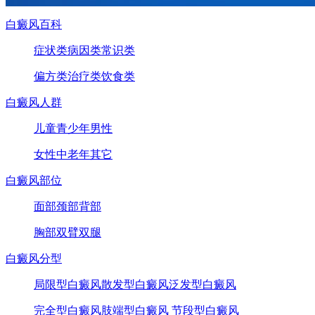
白癜风百科
症状类
病因类
常识类
偏方类
治疗类
饮食类
白癜风人群
儿童
青少年
男性
女性
中老年
其它
白癜风部位
面部
颈部
背部
胸部
双臂
双腿
白癜风分型
局限型白癜风
散发型白癜风
泛发型白癜风
完全型白癜风
肢端型白癜风
节段型白癜风