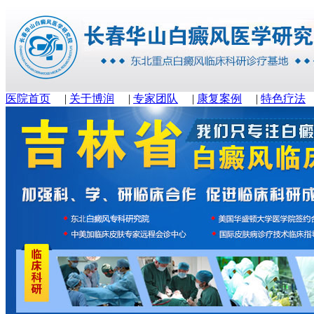
医院首页
|
关于博润
|
专家团队
|
康复案例
|
特色疗法