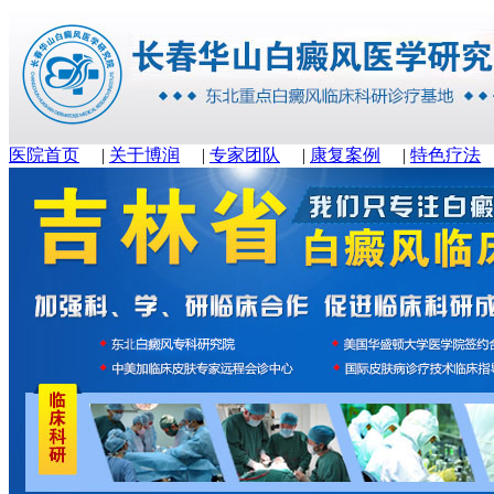
医院首页
|
关于博润
|
专家团队
|
康复案例
|
特色疗法