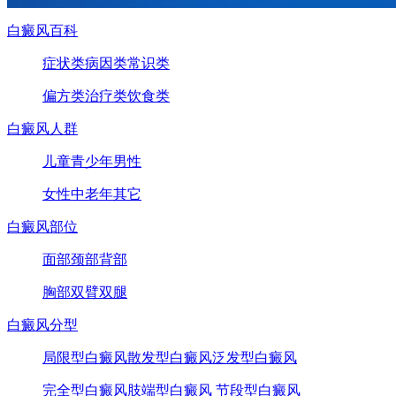
白癜风百科
症状类
病因类
常识类
偏方类
治疗类
饮食类
白癜风人群
儿童
青少年
男性
女性
中老年
其它
白癜风部位
面部
颈部
背部
胸部
双臂
双腿
白癜风分型
局限型白癜风
散发型白癜风
泛发型白癜风
完全型白癜风
肢端型白癜风
节段型白癜风