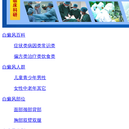
白癜风百科
症状类
病因类
常识类
偏方类
治疗类
饮食类
白癜风人群
儿童
青少年
男性
女性
中老年
其它
白癜风部位
面部
颈部
背部
胸部
双臂
双腿