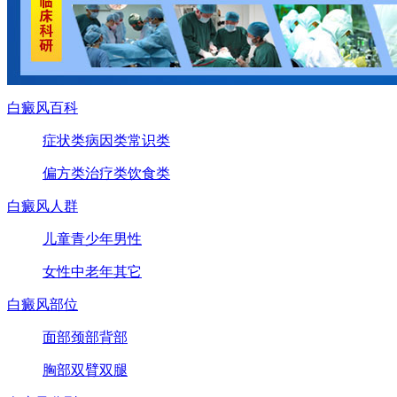
白癜风百科
症状类
病因类
常识类
偏方类
治疗类
饮食类
白癜风人群
儿童
青少年
男性
女性
中老年
其它
白癜风部位
面部
颈部
背部
胸部
双臂
双腿