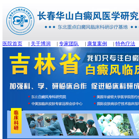
医院首页
|
关于博润
|
专家团队
|
康复案例
|
特色疗法