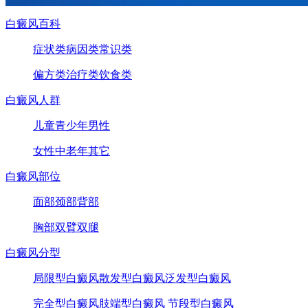
白癜风百科
症状类
病因类
常识类
偏方类
治疗类
饮食类
白癜风人群
儿童
青少年
男性
女性
中老年
其它
白癜风部位
面部
颈部
背部
胸部
双臂
双腿
白癜风分型
局限型白癜风
散发型白癜风
泛发型白癜风
完全型白癜风
肢端型白癜风
节段型白癜风