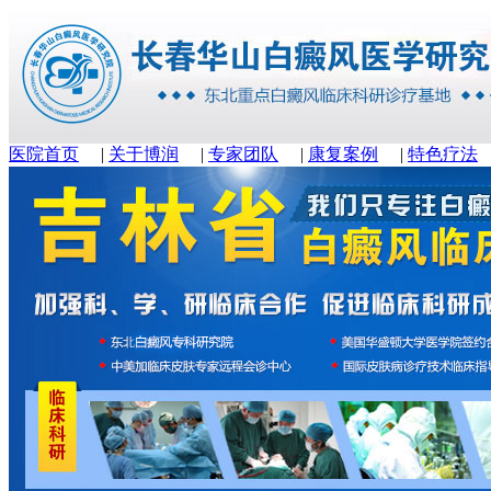
医院首页
|
关于博润
|
专家团队
|
康复案例
|
特色疗法