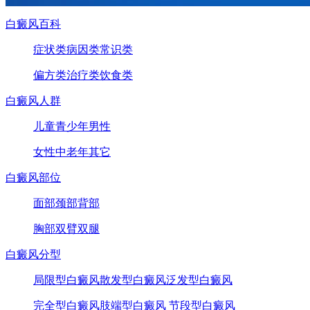
白癜风百科
症状类
病因类
常识类
偏方类
治疗类
饮食类
白癜风人群
儿童
青少年
男性
女性
中老年
其它
白癜风部位
面部
颈部
背部
胸部
双臂
双腿
白癜风分型
局限型白癜风
散发型白癜风
泛发型白癜风
完全型白癜风
肢端型白癜风
节段型白癜风