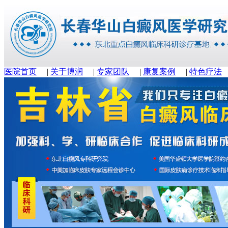
医院首页
|
关于博润
|
专家团队
|
康复案例
|
特色疗法