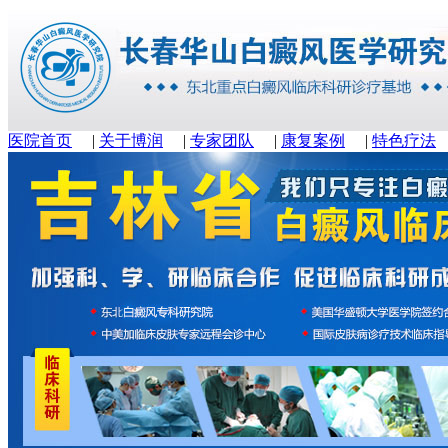
医院首页
|
关于博润
|
专家团队
|
康复案例
|
特色疗法