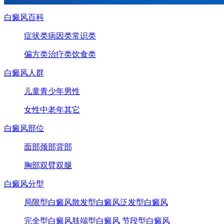
白癜风百科
症状类
病因类
常识类
偏方类
治疗类
饮食类
白癜风人群
儿童
青少年
男性
女性
中老年
其它
白癜风部位
面部
颈部
背部
胸部
双臂
双腿
白癜风分型
局限型白癜风
散发型白癜风
泛发型白癜风
完全型白癜风
肢端型白癜风
节段型白癜风