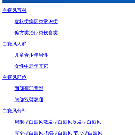
白癜风百科
症状类
病因类
常识类
偏方类
治疗类
饮食类
白癜风人群
儿童
青少年
男性
女性
中老年
其它
白癜风部位
面部
颈部
背部
胸部
双臂
双腿
白癜风分型
局限型白癜风
散发型白癜风
泛发型白癜风
完全型白癜风
肢端型白癜风
节段型白癜风