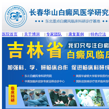
医院首页
|
关于博润
|
专家团队
|
康复案例
|
特色疗法