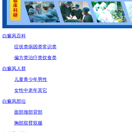
白癜风百科
症状类
病因类
常识类
偏方类
治疗类
饮食类
白癜风人群
儿童
青少年
男性
女性
中老年
其它
白癜风部位
面部
颈部
背部
胸部
双臂
双腿