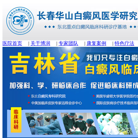
医院首页
|
关于博润
|
专家团队
|
康复案例
|
特色疗法