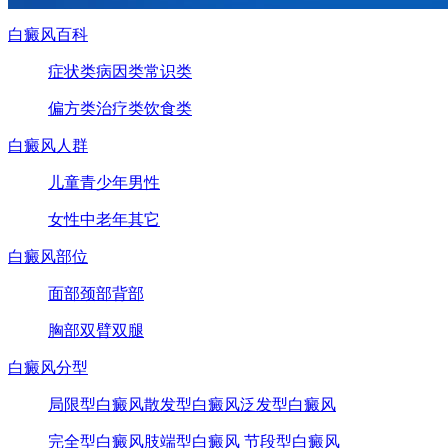
白癜风百科
症状类
病因类
常识类
偏方类
治疗类
饮食类
白癜风人群
儿童
青少年
男性
女性
中老年
其它
白癜风部位
面部
颈部
背部
胸部
双臂
双腿
白癜风分型
局限型白癜风
散发型白癜风
泛发型白癜风
完全型白癜风
肢端型白癜风
节段型白癜风