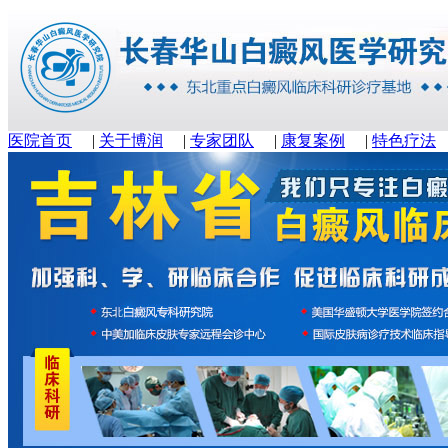
医院首页
|
关于博润
|
专家团队
|
康复案例
|
特色疗法