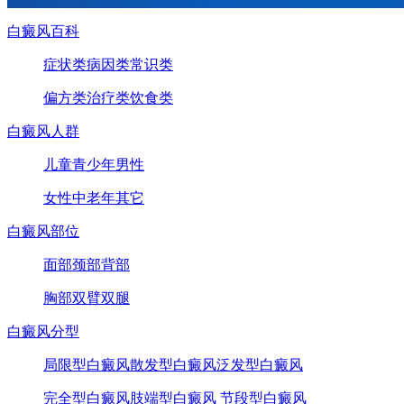
白癜风百科
症状类
病因类
常识类
偏方类
治疗类
饮食类
白癜风人群
儿童
青少年
男性
女性
中老年
其它
白癜风部位
面部
颈部
背部
胸部
双臂
双腿
白癜风分型
局限型白癜风
散发型白癜风
泛发型白癜风
完全型白癜风
肢端型白癜风
节段型白癜风