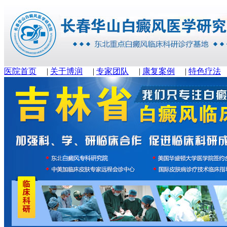
医院首页
|
关于博润
|
专家团队
|
康复案例
|
特色疗法