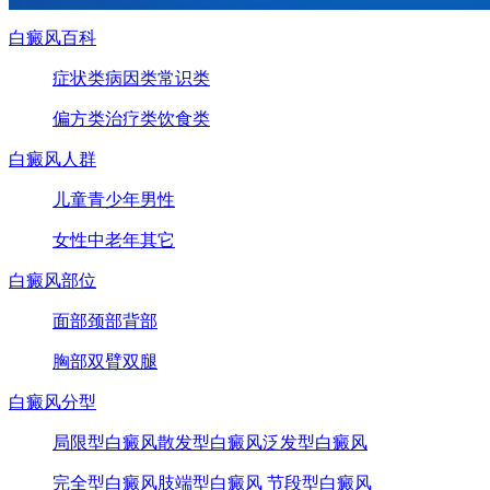
白癜风百科
症状类
病因类
常识类
偏方类
治疗类
饮食类
白癜风人群
儿童
青少年
男性
女性
中老年
其它
白癜风部位
面部
颈部
背部
胸部
双臂
双腿
白癜风分型
局限型白癜风
散发型白癜风
泛发型白癜风
完全型白癜风
肢端型白癜风
节段型白癜风