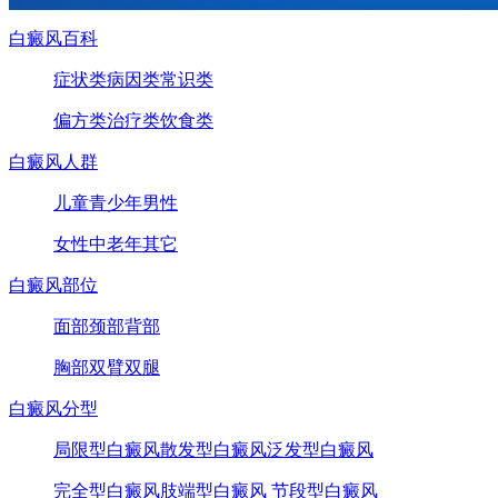
白癜风百科
症状类
病因类
常识类
偏方类
治疗类
饮食类
白癜风人群
儿童
青少年
男性
女性
中老年
其它
白癜风部位
面部
颈部
背部
胸部
双臂
双腿
白癜风分型
局限型白癜风
散发型白癜风
泛发型白癜风
完全型白癜风
肢端型白癜风
节段型白癜风