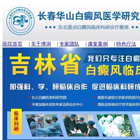
医院首页
|
关于博润
|
专家团队
|
康复案例
|
特色疗法