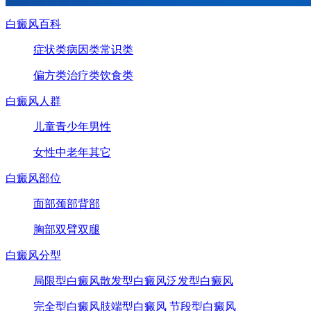
白癜风百科
症状类
病因类
常识类
偏方类
治疗类
饮食类
白癜风人群
儿童
青少年
男性
女性
中老年
其它
白癜风部位
面部
颈部
背部
胸部
双臂
双腿
白癜风分型
局限型白癜风
散发型白癜风
泛发型白癜风
完全型白癜风
肢端型白癜风
节段型白癜风