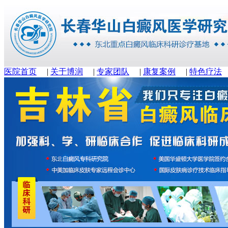
医院首页
|
关于博润
|
专家团队
|
康复案例
|
特色疗法