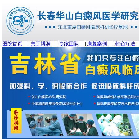
医院首页
|
关于博润
|
专家团队
|
康复案例
|
特色疗法