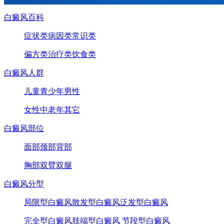
白癜风百科
症状类
病因类
常识类
偏方类
治疗类
饮食类
白癜风人群
儿童
青少年
男性
女性
中老年
其它
白癜风部位
面部
颈部
背部
胸部
双臂
双腿
白癜风分型
局限型白癜风
散发型白癜风
泛发型白癜风
完全型白癜风
肢端型白癜风
节段型白癜风