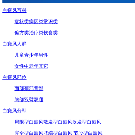
白癜风百科
症状类
病因类
常识类
偏方类
治疗类
饮食类
白癜风人群
儿童
青少年
男性
女性
中老年
其它
白癜风部位
面部
颈部
背部
胸部
双臂
双腿
白癜风分型
局限型白癜风
散发型白癜风
泛发型白癜风
完全型白癜风
肢端型白癜风
节段型白癜风