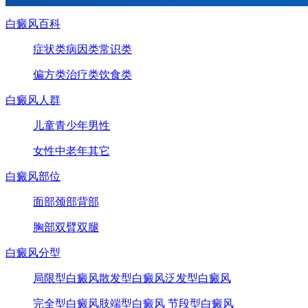
白癜风百科
症状类
病因类
常识类
偏方类
治疗类
饮食类
白癜风人群
儿童
青少年
男性
女性
中老年
其它
白癜风部位
面部
颈部
背部
胸部
双臂
双腿
白癜风分型
局限型白癜风
散发型白癜风
泛发型白癜风
完全型白癜风
肢端型白癜风
节段型白癜风