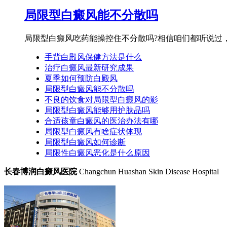
局限型白癜风能不分散吗
局限型白癜风吃药能操控住不分散吗?相信咱们都听说过，
手背白殿风保健方法是什么
治疗白癜风最新研究成果
夏季如何预防白殿风
局限型白癜风能不分散吗
不良的饮食对局限型白癜风的影
局限型白癜风能够用护肤品吗
合适孩童白癜风的医治办法有哪
局限型白癜风有啥症状体现
局限型白癜风如何诊断
局限性白癜风恶化是什么原因
长春博润白癜风医院
Changchun Huashan Skin Disease Hospital