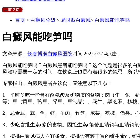
首页
>
白癜风分型
>
局限型白癜风
>
白癜风能吃笋吗
白癜风能吃笋吗
文章来源：
长春博润白癜风医院
时间:
2022-07-14
点击：
白癜风能吃笋吗？白癜风患者能吃笋吗？这个问题是很多的白
风治疗需要一定的时间，在饮食上也是有着很多的禁忌，所以
专家指出，白癜风患者在饮食上应注意以下几点：
1、平时多吃一些含有酪氨酸及矿物质的食物：肉（牛、兔、
等）豆（黄豆、豌豆、绿豆、豆制品）、花生、黑芝麻、核桃
2、忌食葱、蒜、鱼、虾、羊肉、竹笋、咸菜、辣椒、酒类。
3、少吃含维生素c多的食物。因维生素c能使血清铜与血清铜
4、樱桃白癜风病人不宜多食。樱桃含有较丰富的维生素c，维