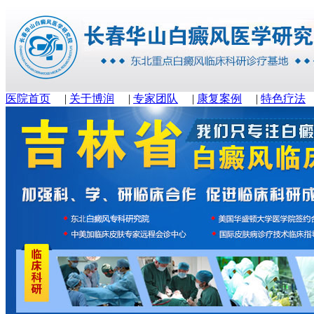
医院首页
|
关于博润
|
专家团队
|
康复案例
|
特色疗法