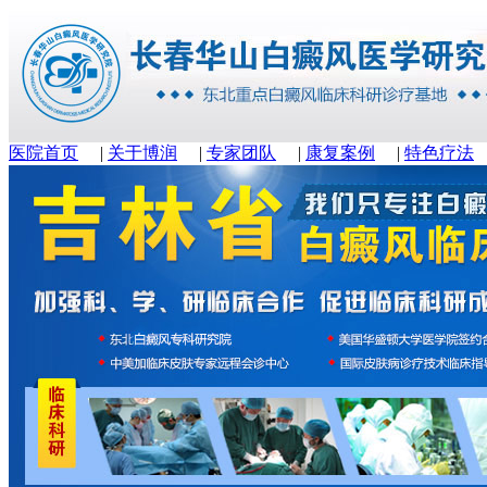
医院首页
|
关于博润
|
专家团队
|
康复案例
|
特色疗法