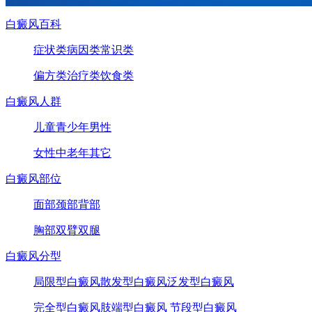
白癜风百科
症状类
病因类
常识类
偏方类
治疗类
饮食类
白癜风人群
儿童
青少年
男性
女性
中老年
其它
白癜风部位
面部
颈部
背部
胸部
双臂
双腿
白癜风分型
局限型白癜风
散发型白癜风
泛发型白癜风
完全型白癜风
肢端型白癜风
节段型白癜风