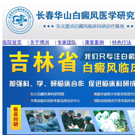
医院首页
|
关于博润
|
专家团队
|
康复案例
|
特色疗法