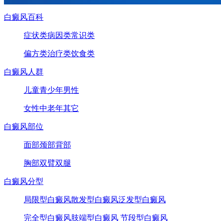
白癜风百科
症状类
病因类
常识类
偏方类
治疗类
饮食类
白癜风人群
儿童
青少年
男性
女性
中老年
其它
白癜风部位
面部
颈部
背部
胸部
双臂
双腿
白癜风分型
局限型白癜风
散发型白癜风
泛发型白癜风
完全型白癜风
肢端型白癜风
节段型白癜风