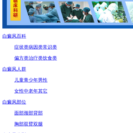
白癜风百科
症状类
病因类
常识类
偏方类
治疗类
饮食类
白癜风人群
儿童
青少年
男性
女性
中老年
其它
白癜风部位
面部
颈部
背部
胸部
双臂
双腿