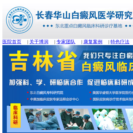
医院首页
|
关于博润
|
专家团队
|
康复案例
|
特色疗法