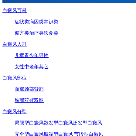
白癜风百科
症状类
病因类
常识类
偏方类
治疗类
饮食类
白癜风人群
儿童
青少年
男性
女性
中老年
其它
白癜风部位
面部
颈部
背部
胸部
双臂
双腿
白癜风分型
局限型白癜风
散发型白癜风
泛发型白癜风
完全型白癜风
肢端型白癜风
节段型白癜风