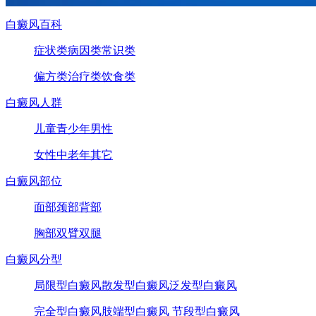
白癜风百科
症状类
病因类
常识类
偏方类
治疗类
饮食类
白癜风人群
儿童
青少年
男性
女性
中老年
其它
白癜风部位
面部
颈部
背部
胸部
双臂
双腿
白癜风分型
局限型白癜风
散发型白癜风
泛发型白癜风
完全型白癜风
肢端型白癜风
节段型白癜风