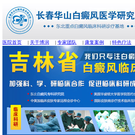
医院首页
|
关于博润
|
专家团队
|
康复案例
|
特色疗法