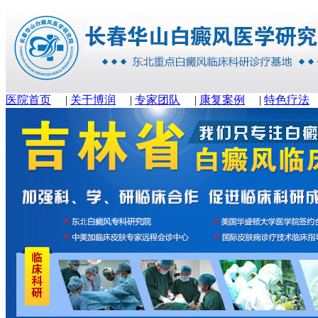
医院首页
|
关于博润
|
专家团队
|
康复案例
|
特色疗法