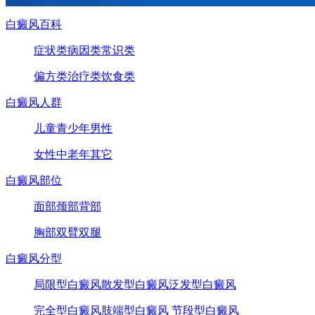
白癜风百科
症状类
病因类
常识类
偏方类
治疗类
饮食类
白癜风人群
儿童
青少年
男性
女性
中老年
其它
白癜风部位
面部
颈部
背部
胸部
双臂
双腿
白癜风分型
局限型白癜风
散发型白癜风
泛发型白癜风
完全型白癜风
肢端型白癜风
节段型白癜风