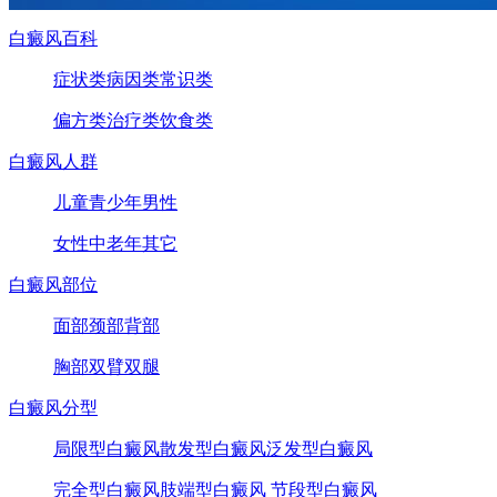
白癜风百科
症状类
病因类
常识类
偏方类
治疗类
饮食类
白癜风人群
儿童
青少年
男性
女性
中老年
其它
白癜风部位
面部
颈部
背部
胸部
双臂
双腿
白癜风分型
局限型白癜风
散发型白癜风
泛发型白癜风
完全型白癜风
肢端型白癜风
节段型白癜风