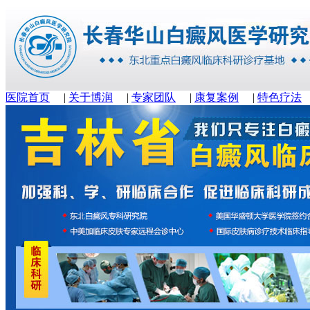
医院首页
|
关于博润
|
专家团队
|
康复案例
|
特色疗法