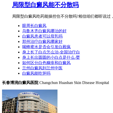
局限型白癜风能不分散吗
局限型白癜风吃药能操控住不分散吗?相信咱们都听说过，
眼周长白癜风
乌鲁木齐白癜风哪治的好
白癜风患者可以母乳吗
郑州治疗白癜风哪家好
喝蜂蜜水是否会引发白殿疯
身上长了白点怎么治-全国治疗白
身上长出圆圆的小白点是什么-婴
如何区分白色糠疹和白癜风
兰州白癜风到兰州中医
白癜风能吃笋吗
长春博润白癜风医院
Changchun Huashan Skin Disease Hospital