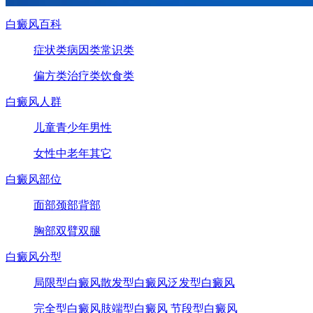
白癜风百科
症状类
病因类
常识类
偏方类
治疗类
饮食类
白癜风人群
儿童
青少年
男性
女性
中老年
其它
白癜风部位
面部
颈部
背部
胸部
双臂
双腿
白癜风分型
局限型白癜风
散发型白癜风
泛发型白癜风
完全型白癜风
肢端型白癜风
节段型白癜风