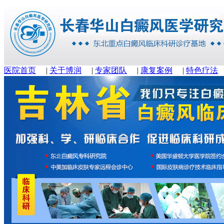
医院首页
|
关于博润
|
专家团队
|
康复案例
|
特色疗法