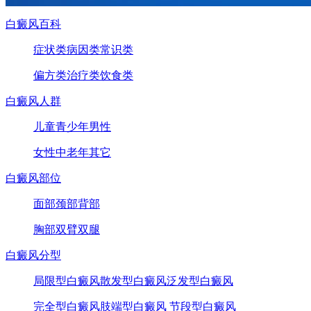
白癜风百科
症状类
病因类
常识类
偏方类
治疗类
饮食类
白癜风人群
儿童
青少年
男性
女性
中老年
其它
白癜风部位
面部
颈部
背部
胸部
双臂
双腿
白癜风分型
局限型白癜风
散发型白癜风
泛发型白癜风
完全型白癜风
肢端型白癜风
节段型白癜风