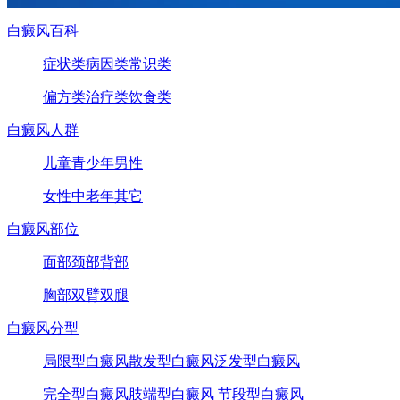
白癜风百科
症状类
病因类
常识类
偏方类
治疗类
饮食类
白癜风人群
儿童
青少年
男性
女性
中老年
其它
白癜风部位
面部
颈部
背部
胸部
双臂
双腿
白癜风分型
局限型白癜风
散发型白癜风
泛发型白癜风
完全型白癜风
肢端型白癜风
节段型白癜风