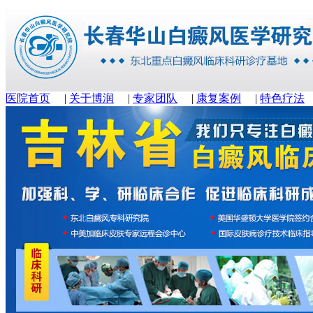
医院首页
|
关于博润
|
专家团队
|
康复案例
|
特色疗法