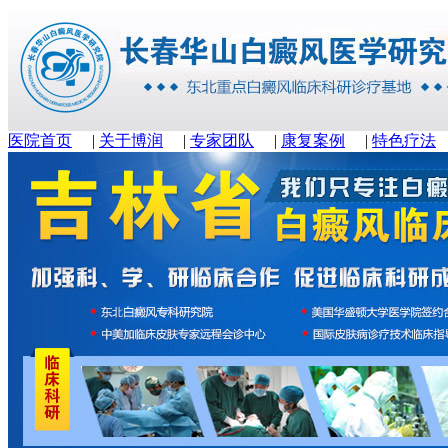
医院首页
|
关于博润
|
专家团队
|
康复案例
|
特色疗法