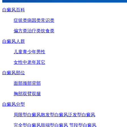
白癜风百科
症状类
病因类
常识类
偏方类
治疗类
饮食类
白癜风人群
儿童
青少年
男性
女性
中老年
其它
白癜风部位
面部
颈部
背部
胸部
双臂
双腿
白癜风分型
局限型白癜风
散发型白癜风
泛发型白癜风
完全型白癜风
肢端型白癜风
节段型白癜风