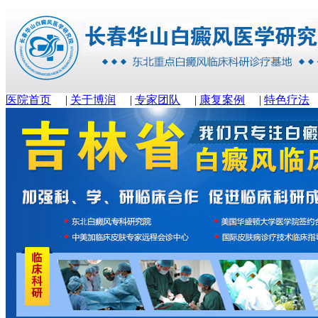
医院首页
|
关于博润
|
专家团队
|
康复案例
|
特色疗法