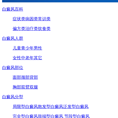
白癜风百科
症状类
病因类
常识类
偏方类
治疗类
饮食类
白癜风人群
儿童
青少年
男性
女性
中老年
其它
白癜风部位
面部
颈部
背部
胸部
双臂
双腿
白癜风分型
局限型白癜风
散发型白癜风
泛发型白癜风
完全型白癜风
肢端型白癜风
节段型白癜风