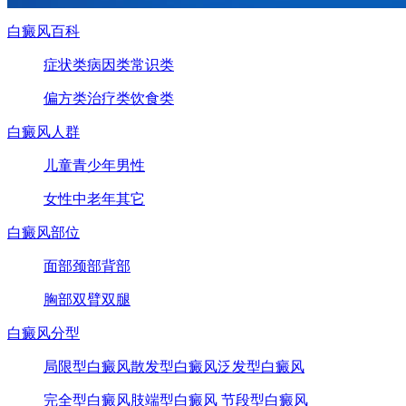
白癜风百科
症状类
病因类
常识类
偏方类
治疗类
饮食类
白癜风人群
儿童
青少年
男性
女性
中老年
其它
白癜风部位
面部
颈部
背部
胸部
双臂
双腿
白癜风分型
局限型白癜风
散发型白癜风
泛发型白癜风
完全型白癜风
肢端型白癜风
节段型白癜风