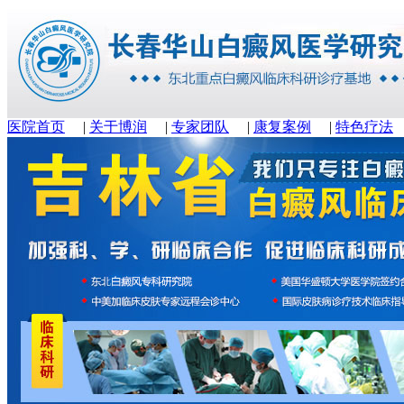
医院首页
|
关于博润
|
专家团队
|
康复案例
|
特色疗法