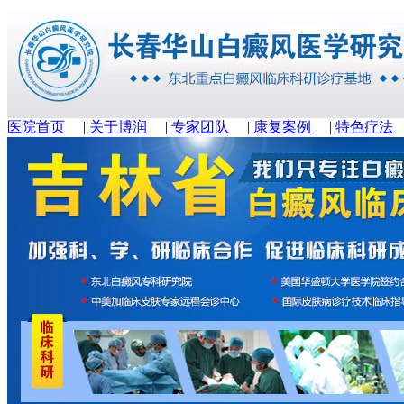
医院首页
|
关于博润
|
专家团队
|
康复案例
|
特色疗法