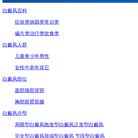
白癜风百科
症状类
病因类
常识类
偏方类
治疗类
饮食类
白癜风人群
儿童
青少年
男性
女性
中老年
其它
白癜风部位
面部
颈部
背部
胸部
双臂
双腿
白癜风分型
局限型白癜风
散发型白癜风
泛发型白癜风
完全型白癜风
肢端型白癜风
节段型白癜风