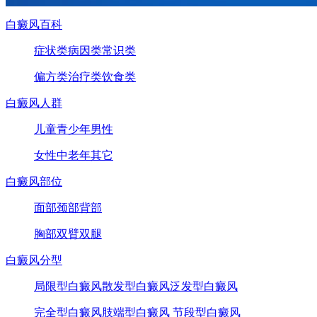
白癜风百科
症状类
病因类
常识类
偏方类
治疗类
饮食类
白癜风人群
儿童
青少年
男性
女性
中老年
其它
白癜风部位
面部
颈部
背部
胸部
双臂
双腿
白癜风分型
局限型白癜风
散发型白癜风
泛发型白癜风
完全型白癜风
肢端型白癜风
节段型白癜风