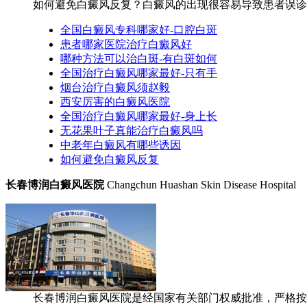
如何避免白癜风反复？白癜风的出现很容易导致患者误诊。
全国白癜风专科哪家好-口腔白斑
患者哪家医院治疗白癜风好
哪种方法可以治白斑-有白斑如何
全国治疗白癜风哪家最好-只有手
烟台治疗白癜风须赵毅
西安厉害的白癜风医院
全国治疗白癜风哪家最好-身上长
无花果叶子真能治疗白癜风吗
中老年白癜风有哪些诱因
如何避免白癜风反复
长春博润白癜风医院
Changchun Huashan Skin Disease Hospital
长春博润白癜风医院是经国家有关部门权威批准，严格按照