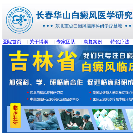
医院首页
|
关于博润
|
专家团队
|
康复案例
|
特色疗法