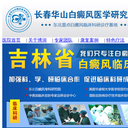
医院首页
|
关于博润
|
专家团队
|
康复案例
|
特色疗法