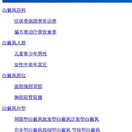
白癜风百科
症状类
病因类
常识类
偏方类
治疗类
饮食类
白癜风人群
儿童
青少年
男性
女性
中老年
其它
白癜风部位
面部
颈部
背部
胸部
双臂
双腿
白癜风分型
局限型白癜风
散发型白癜风
泛发型白癜风
完全型白癜风
肢端型白癜风
节段型白癜风